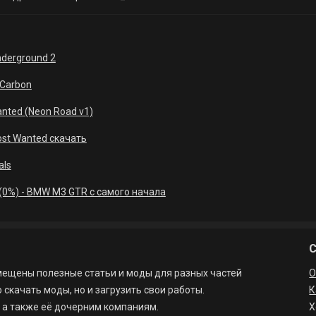
nderground 2
 Carbon
nted (Neon Road v1)
ost Wanted скачать
als
(0%) - BMW M3 GTR с самого начала
змещены полезные статьи и моды для разных частей
О
 скачать моды, но и загрузить свои работы.
К
s, а также её дочерним компаниям.
Х