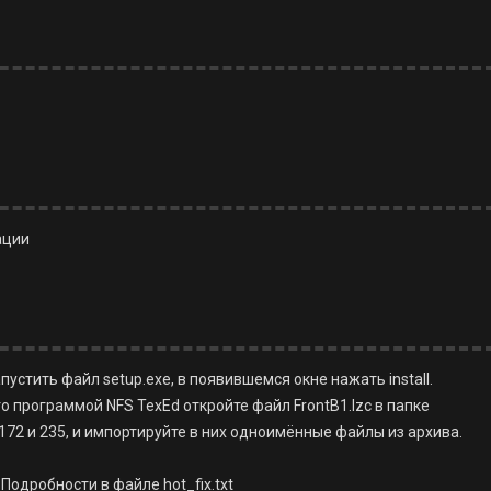
ации
устить файл setup.exe, в появившемся окне нажать install.
о программой NFS TexEd откройте файл FrontB1.lzc в папке
72 и 235, и импортируйте в них одноимённые файлы из архива.
Подробности в файле hot_fix.txt