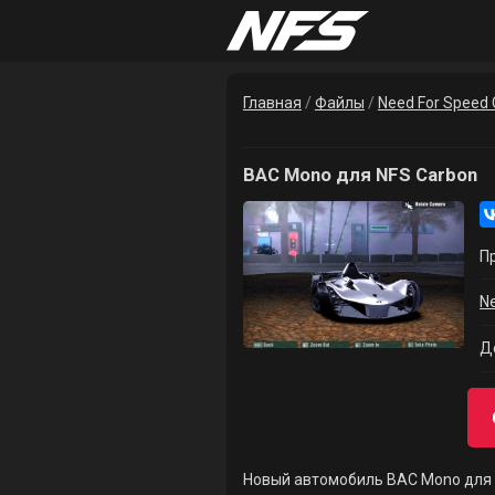
Главная
/
Файлы
/
Need For Speed
BAC Mono для NFS Carbon
П
N
Д
Новый автомобиль BAC Mono для Ne