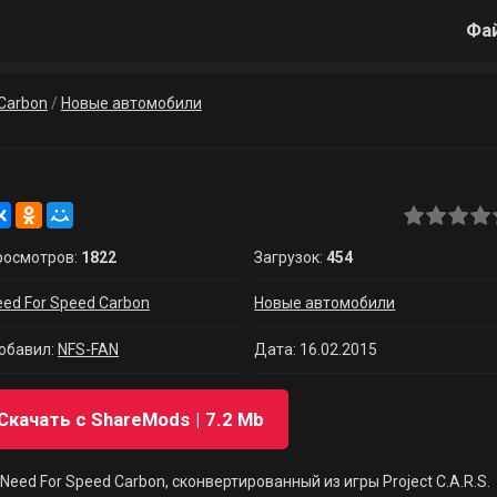
Фа
 Carbon
/
Новые автомобили
росмотров:
1822
Загрузок:
454
eed For Speed Carbon
Новые автомобили
обавил:
NFS-FAN
Дата: 16.02.2015
Скачать с ShareMods
7.2 Mb
ed For Speed Carbon, сконвертированный из игры Project C.A.R.S.