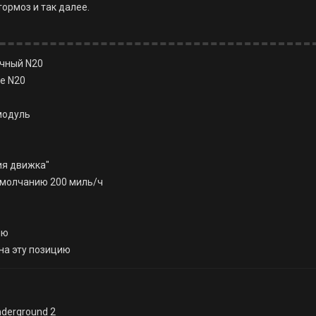
тормоз и так далее.
ечный N20
ие N20
модуль
ия движка"
 умолчанию 200 миль/ч
ию
 на эту позицию
nderground 2