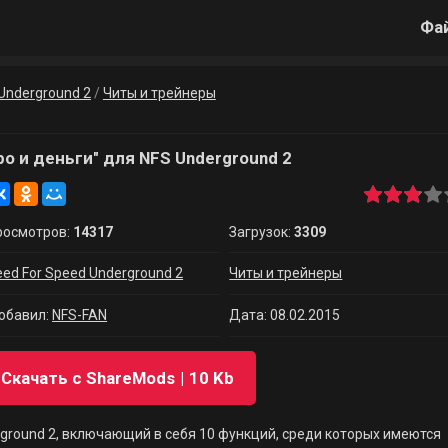
Фа
Underground 2
/
Читы и трейнеры
о и деньги" для NFS Underground 2
росмотров:
14317
Загрузок:
3309
eed For Speed Underground 2
Читы и трейнеры
обавил:
NFS-FAN
Дата: 08.02.2015
Скачать с ShareMods
10 Kb
rground 2, включающий в себя 10 функций, среди которых имеются