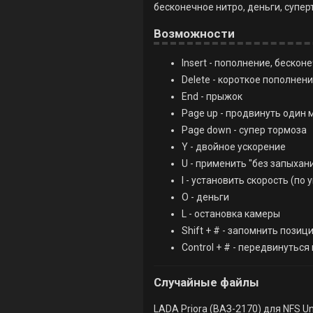
бесконечное нитро, деньги, супер
Возможности
Insert - пополнение, бескон
Delete - короткое пополнен
End - прыжок
Page up - продвинуть один 
Page down - супер тормоза
Y - двойное ускорение
U - применить "без запыхан
I - установить скорость (по
O - деньги
L - остановка камеры
Shift + # - запомнить позиц
Control + # - передвинуться
Случайные файлы
LADA Priora (ВАЗ-2170) для NFS U