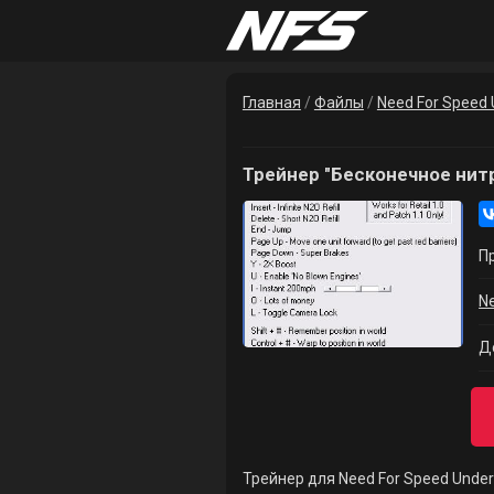
Главная
/
Файлы
/
Need For Speed 
Трейнер "Бесконечное нитр
П
N
Д
Трейнер для Need For Speed Unde